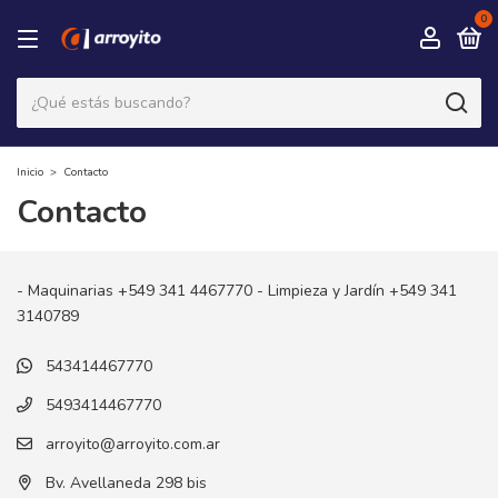
0
Inicio
>
Contacto
Contacto
- Maquinarias +549 341 4467770 - Limpieza y Jardín +549 341
3140789
543414467770
5493414467770
arroyito@arroyito.com.ar
Bv. Avellaneda 298 bis